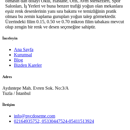
olmasın dan dolayı Okul, Hastane, Ofis, Avm Merkezleri, Spor
Salonları, İş Yerleri ve buna benzer trafiği yoğun olan mekanlara
eşsiz renk desenlerinin yanı sıra bakımı ve temizliğinin pratik
olması bu zemin kaplama gurupları yoğun talep görmektedir.
Üzerindeki filim 0.15, 0.50 ve 0.70 mikron filim tabakası mevcut
olup zengin bir renk ve desen seçeneğine sahiptir.
İnceleyin
Ana Sayfa
Kurumsal
Blog
Bizden Kareler
Adres
Aydıntepe Mah. Evren Sok. No:3/A
Tuzla / İstanbul
İletişim
info@pvcdoseme.com
02164935752, 05330447524-05411513924