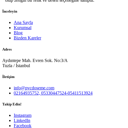
olup zengin bir renk ve desen seçeneğine sahiptir.
İnceleyin
Ana Sayfa
Kurumsal
Blog
Bizden Kareler
Adres
Aydıntepe Mah. Evren Sok. No:3/A
Tuzla / İstanbul
İletişim
info@pvcdoseme.com
02164935752, 05330447524-05411513924
Takip Edin!
Instagram
LinkedIn
Facebook