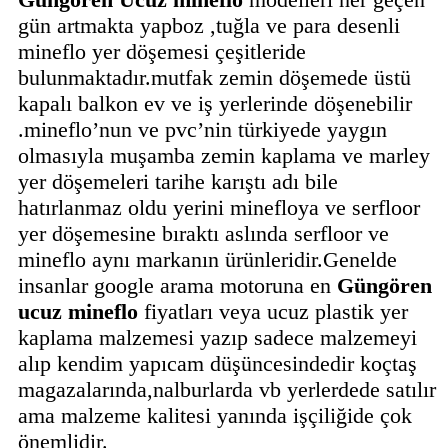
gün artmakta yapboz ,tuğla ve para desenli
mineflo yer döşemesi çeşitleride
bulunmaktadır.mutfak zemin döşemede üstü
kapalı balkon ev ve iş yerlerinde döşenebilir
.mineflo’nun ve pvc’nin türkiyede yaygın
olmasıyla muşamba zemin kaplama ve marley
yer döşemeleri tarihe karıştı adı bile
hatırlanmaz oldu yerini minefloya ve serfloor
yer döşemesine bıraktı aslında serfloor ve
mineflo aynı markanın ürünleridir.Genelde
insanlar google arama motoruna en
Güngören
ucuz mineflo
fiyatları veya ucuz plastik yer
kaplama malzemesi yazıp sadece malzemeyi
alıp kendim yapıcam düşüncesindedir koçtaş
magazalarında,nalburlarda vb yerlerdede satılır
ama malzeme kalitesi yanında işçiliğide çok
önemlidir.