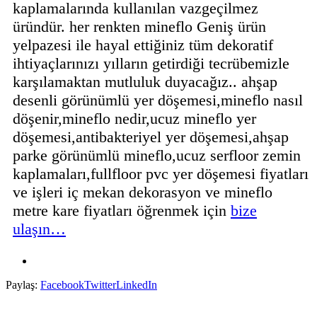
kaplamalarında kullanılan vazgeçilmez
üründür. her renkten mineflo Geniş ürün
yelpazesi ile hayal ettiğiniz tüm dekoratif
ihtiyaçlarınızı yılların getirdiği tecrübemizle
karşılamaktan mutluluk duyacağız.. ahşap
desenli görünümlü yer döşemesi,mineflo nasıl
döşenir,mineflo nedir,ucuz mineflo yer
döşemesi,antibakteriyel yer döşemesi,ahşap
parke görünümlü mineflo,ucuz serfloor zemin
kaplamaları,fullfloor pvc yer döşemesi fiyatları
ve işleri iç mekan dekorasyon ve mineflo
metre kare fiyatları öğrenmek için
bize
ulaşın…
Paylaş:
Facebook
Twitter
LinkedIn