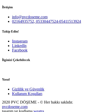
İletişim
info@pvcdoseme.com
02164935752, 05330447524-05411513924
Takip Edin!
Instagram
LinkedIn
Facebook
İlginizi Çekebilecek
Yasal
Gizlilik ve Güvenlik
Kullanım Koşulları
2020 PVC DÖŞEME - © Her hakkı saklıdır.
pvcdoseme.com
tasarım ve kodlama
weatra