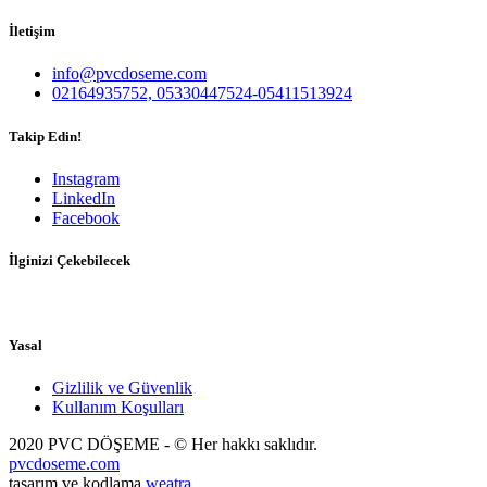
İletişim
info@pvcdoseme.com
02164935752, 05330447524-05411513924
Takip Edin!
Instagram
LinkedIn
Facebook
İlginizi Çekebilecek
Yasal
Gizlilik ve Güvenlik
Kullanım Koşulları
2020 PVC DÖŞEME - © Her hakkı saklıdır.
pvcdoseme.com
tasarım ve kodlama
weatra