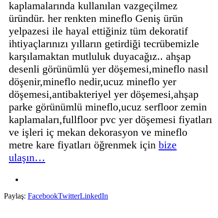
kaplamalarında kullanılan vazgeçilmez
üründür. her renkten mineflo Geniş ürün
yelpazesi ile hayal ettiğiniz tüm dekoratif
ihtiyaçlarınızı yılların getirdiği tecrübemizle
karşılamaktan mutluluk duyacağız.. ahşap
desenli görünümlü yer döşemesi,mineflo nasıl
döşenir,mineflo nedir,ucuz mineflo yer
döşemesi,antibakteriyel yer döşemesi,ahşap
parke görünümlü mineflo,ucuz serfloor zemin
kaplamaları,fullfloor pvc yer döşemesi fiyatları
ve işleri iç mekan dekorasyon ve mineflo
metre kare fiyatları öğrenmek için
bize
ulaşın…
Paylaş:
Facebook
Twitter
LinkedIn