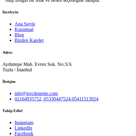
olup zengin bir renk ve desen seçeneğine sahiptir.
İnceleyin
Ana Sayfa
Kurumsal
Blog
Bizden Kareler
Adres
Aydıntepe Mah. Evren Sok. No:3/A
Tuzla / İstanbul
İletişim
info@pvcdoseme.com
02164935752, 05330447524-05411513924
Takip Edin!
Instagram
LinkedIn
Facebook