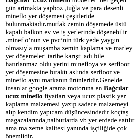
gün artmakta yapboz ,tuğla ve para desenli
mineflo yer döşemesi çeşitleride
bulunmaktadır.mutfak zemin döşemede üstü
kapalı balkon ev ve iş yerlerinde döşenebilir
.mineflo’nun ve pvc’nin türkiyede yaygın
olmasıyla muşamba zemin kaplama ve marley
yer döşemeleri tarihe karıştı adı bile
hatırlanmaz oldu yerini minefloya ve serfloor
yer döşemesine bıraktı aslında serfloor ve
mineflo aynı markanın ürünleridir.Genelde
insanlar google arama motoruna en
Bağcılar
ucuz mineflo
fiyatları veya ucuz plastik yer
kaplama malzemesi yazıp sadece malzemeyi
alıp kendim yapıcam düşüncesindedir koçtaş
magazalarında,nalburlarda vb yerlerdede satılır
ama malzeme kalitesi yanında işçiliğide çok
önemlidir.